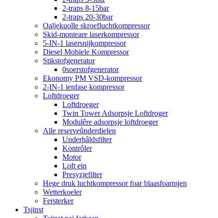
2-traps 8-15bar
2-traps 20-30bar
Oaljekuolle skroefluchtkompressor
Skid-monteare laserkompressor
5-IN-1 lasersnijkompressor
Diesel Mobiele Kompressor
Stikstofgenerator
0soerstofgenerator
Ekonomy PM VSD-kompressor
2-IN-1 ienfase kompressor
Loftdroeger
Loftdroeger
Twin Tower Adsorpsje Loftdroger
Modulêre adsorpsje loftdroeger
Alle reserveûnderdielen
Underhâldsfilter
Kontrôler
Motor
Loft ein
Presyzjefilter
Hege druk luchtkompressor foar blaasfoarmjen
Wetterkoeler
Fersterker
Tsjinst