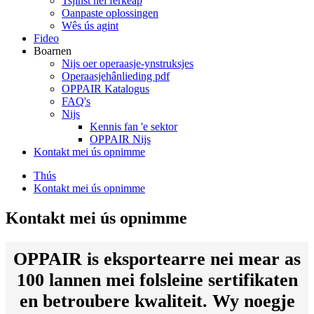
Tsjinst nei ferkeap
Oanpaste oplossingen
Wês ús agint
Fideo
Boarnen
Nijs oer operaasje-ynstruksjes
Operaasjehânlieding pdf
OPPAIR Katalogus
FAQ's
Nijs
Kennis fan 'e sektor
OPPAIR Nijs
Kontakt mei ús opnimme
Thús
Kontakt mei ús opnimme
Kontakt mei ús opnimme
OPPAIR is eksportearre nei mear as
100 lannen mei folsleine sertifikaten
en betroubere kwaliteit. Wy noegje