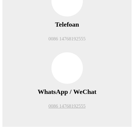
Telefoan
0086 14768192555
WhatsApp / WeChat
0086 14768192555