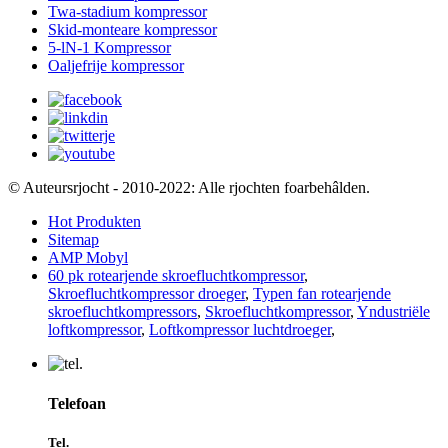
Twa-stadium kompressor
Skid-monteare kompressor
5-lN-1 Kompressor
Oaljefrije kompressor
© Auteursrjocht - 2010-2022: Alle rjochten foarbehâlden.
Hot Produkten
Sitemap
AMP Mobyl
60 pk rotearjende skroefluchtkompressor
,
Skroefluchtkompressor droeger
,
Typen fan rotearjende
skroefluchtkompressors
,
Skroefluchtkompressor
,
Yndustriële
loftkompressor
,
Loftkompressor luchtdroeger
,
Telefoan
Tel.