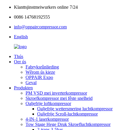
Klanttsjinstmeiwurkers online 7/24
0086 14768192555
info@oppaircompressor.com
English
Thús
Oer ús
Fabryksrûnlieding
Wêrom ús kieze
OPPAIR Expo
Geval
Produkten
PM VSD mei inverterkompressor
Skroefkompressor mei fêste snelheid
Oaljefrije loftkompressor
Oaljefrije wettersmering luchtkompressor
Oaljefrije Scroll-luchtkompressor
4-IN-1 laserkompressor
Tow Stage Hege Druk Skroefluchtkompressor
2-traps 3-5bar