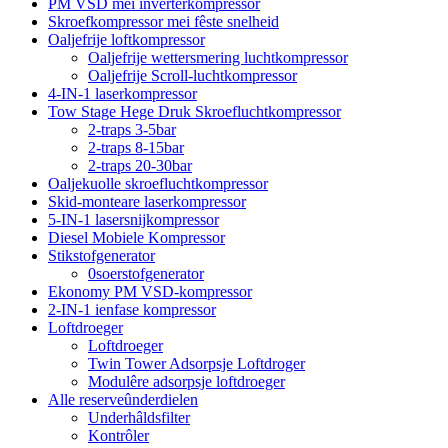
PM VSD mei inverterkompressor
Skroefkompressor mei fêste snelheid
Oaljefrije loftkompressor
Oaljefrije wettersmering luchtkompressor
Oaljefrije Scroll-luchtkompressor
4-IN-1 laserkompressor
Tow Stage Hege Druk Skroefluchtkompressor
2-traps 3-5bar
2-traps 8-15bar
2-traps 20-30bar
Oaljekuolle skroefluchtkompressor
Skid-monteare laserkompressor
5-IN-1 lasersnijkompressor
Diesel Mobiele Kompressor
Stikstofgenerator
0soerstofgenerator
Ekonomy PM VSD-kompressor
2-IN-1 ienfase kompressor
Loftdroeger
Loftdroeger
Twin Tower Adsorpsje Loftdroger
Modulêre adsorpsje loftdroeger
Alle reserveûnderdielen
Underhâldsfilter
Kontrôler