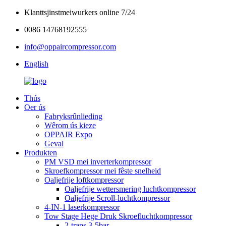
Klanttsjinstmeiwurkers online 7/24
0086 14768192555
info@oppaircompressor.com
English
Thús
Oer ús
Fabryksrûnlieding
Wêrom ús kieze
OPPAIR Expo
Geval
Produkten
PM VSD mei inverterkompressor
Skroefkompressor mei fêste snelheid
Oaljefrije loftkompressor
Oaljefrije wettersmering luchtkompressor
Oaljefrije Scroll-luchtkompressor
4-IN-1 laserkompressor
Tow Stage Hege Druk Skroefluchtkompressor
2-traps 3-5bar