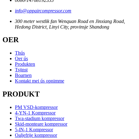
0086-14768192555
info@oppaircompressor.com
300 meter westlik fan Wenquan Road en Jinxiang Road,
Hedong District, Linyi City, provinsje Shandong
OER
Thús
Oer ús
Produkten
Tsjinst
Boarnen
Kontakt mei ús opnimme
PRODUKT
PM VSD-kompressor
4-YN-1 Kompressor
Twa-stadium kompressor
Skid-monteare kompressor
5-lN-1 Kompressor
Oaljefrije kompressor