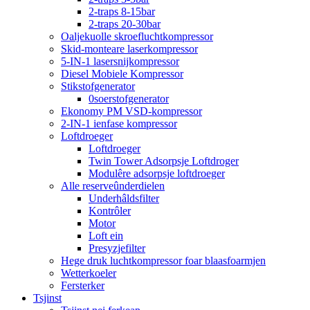
2-traps 8-15bar
2-traps 20-30bar
Oaljekuolle skroefluchtkompressor
Skid-monteare laserkompressor
5-IN-1 lasersnijkompressor
Diesel Mobiele Kompressor
Stikstofgenerator
0soerstofgenerator
Ekonomy PM VSD-kompressor
2-IN-1 ienfase kompressor
Loftdroeger
Loftdroeger
Twin Tower Adsorpsje Loftdroger
Modulêre adsorpsje loftdroeger
Alle reserveûnderdielen
Underhâldsfilter
Kontrôler
Motor
Loft ein
Presyzjefilter
Hege druk luchtkompressor foar blaasfoarmjen
Wetterkoeler
Fersterker
Tsjinst