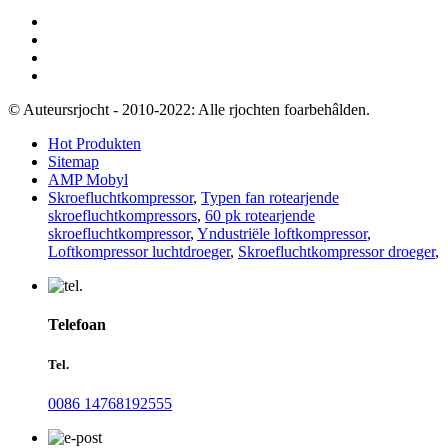
© Auteursrjocht - 2010-2022: Alle rjochten foarbehâlden.
Hot Produkten
Sitemap
AMP Mobyl
Skroefluchtkompressor
,
Typen fan rotearjende
skroefluchtkompressors
,
60 pk rotearjende
skroefluchtkompressor
,
Yndustriële loftkompressor
,
Loftkompressor luchtdroeger
,
Skroefluchtkompressor droeger
,
Telefoan
Tel.
0086 14768192555