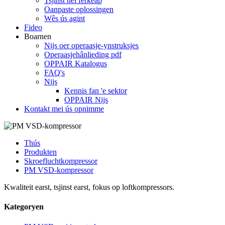
Tsjinst nei ferkeap
Oanpaste oplossingen
Wês ús agint
Fideo
Boarnen
Nijs oer operaasje-ynstruksjes
Operaasjehânlieding pdf
OPPAIR Katalogus
FAQ's
Nijs
Kennis fan 'e sektor
OPPAIR Nijs
Kontakt mei ús opnimme
Thús
Produkten
Skroefluchtkompressor
PM VSD-kompressor
Kwaliteit earst, tsjinst earst, fokus op loftkompressors.
Kategoryen